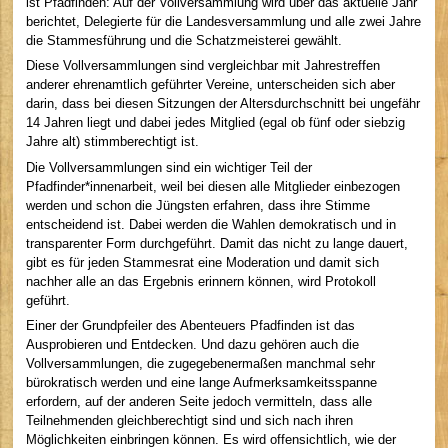
ist Pfadfinden: Auf der Vollversammlung wird über das aktuelle Jahr
berichtet, Delegierte für die Landesversammlung und alle zwei Jahre
die Stammesführung und die Schatzmeisterei gewählt.
Diese Vollversammlungen sind vergleichbar mit Jahrestreffen
anderer ehrenamtlich geführter Vereine, unterscheiden sich aber
darin, dass bei diesen Sitzungen der Altersdurchschnitt bei ungefähr
14 Jahren liegt und dabei jedes Mitglied (egal ob fünf oder siebzig
Jahre alt) stimmberechtigt ist.
Die Vollversammlungen sind ein wichtiger Teil der
Pfadfinder*innenarbeit, weil bei diesen alle Mitglieder einbezogen
werden und schon die Jüngsten erfahren, dass ihre Stimme
entscheidend ist. Dabei werden die Wahlen demokratisch und in
transparenter Form durchgeführt. Damit das nicht zu lange dauert,
gibt es für jeden Stammesrat eine Moderation und damit sich
nachher alle an das Ergebnis erinnern können, wird Protokoll
geführt.
Einer der Grundpfeiler des Abenteuers Pfadfinden ist das
Ausprobieren und Entdecken. Und dazu gehören auch die
Vollversammlungen, die zugegebenermaßen manchmal sehr
bürokratisch werden und eine lange Aufmerksamkeitsspanne
erfordern, auf der anderen Seite jedoch vermitteln, dass alle
Teilnehmenden gleichberechtigt sind und sich nach ihren
Möglichkeiten einbringen können. Es wird offensichtlich, wie der