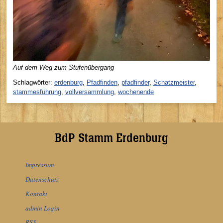
Auf dem Weg zum Stufenübergang
Schlagwörter:
erdenburg
,
Pfadfinden
,
pfadfinder
,
Schatzmeister
,
stammesführung
,
vollversammlung
,
wochenende
BdP Stamm Erdenburg
Impressum
Datenschutz
Kontakt
admin Login
RSS