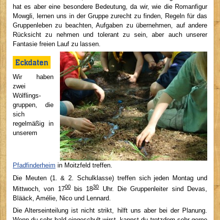
hat es aber eine besondere Bedeutung, da wir, wie die Romanfigur
Mowgli, lernen uns in der Gruppe zurecht zu finden, Regeln für das
Gruppenleben zu beachten, Aufgaben zu übernehmen, auf andere
Rücksicht zu nehmen und tolerant zu sein, aber auch unserer
Fantasie freien Lauf zu lassen.
Eckdaten
Wir haben
zwei
Wölflings-
gruppen, die
sich
regelmäßig in
unserem
Pfadfinderheim
in Moitzfeld treffen.
Die Meuten (1. & 2. Schulklasse) treffen sich jeden Montag und
00
30
Mittwoch, von 17
bis 18
Uhr. Die Gruppenleiter sind Devas,
Blääck, Amélie, Nico und Lennard.
Die Alterseinteilung ist nicht strikt, hilft uns aber bei der Planung.
Wenn du sehr bald eingeschult wirst, kannst du trotzdem sehr gerne