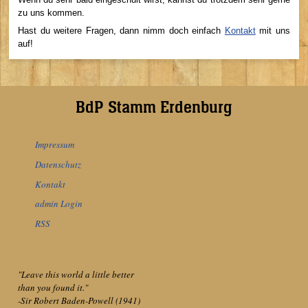
zu uns kommen.
Hast du weitere Fragen, dann nimm doch einfach
Kontakt
mit uns
auf!
BdP Stamm Erdenburg
Impressum
Datenschutz
Kontakt
admin Login
RSS
"Leave this world a little better
than you found it."
-Sir Robert Baden-Powell (1941)