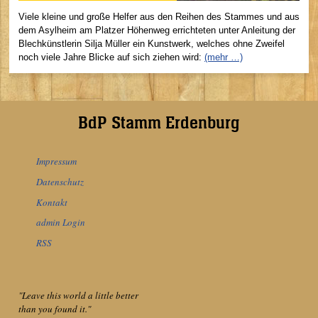
Viele kleine und große Helfer aus den Reihen des Stammes und aus
dem Asylheim am Platzer Höhenweg errichteten unter Anleitung der
Blechkünstlerin Silja Müller ein Kunstwerk, welches ohne Zweifel
noch viele Jahre Blicke auf sich ziehen wird:
(mehr …)
BdP Stamm Erdenburg
Impressum
Datenschutz
Kontakt
admin Login
RSS
"Leave this world a little better
than you found it."