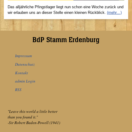
Das alljährliche Pfingstlager liegt nun schon eine Woche zurück und
wir erlauben uns an dieser Stelle einen kleinen Rückblick.
(mehr…)
BdP Stamm Erdenburg
Impressum
Datenschutz
Kontakt
admin Login
RSS
"Leave this world a little better
than you found it."
-Sir Robert Baden-Powell (1941)