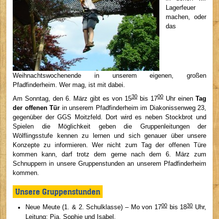
Lagerfeuer
machen, oder
das
Weihnachtswochenende in unserem eigenen, großen
Pfadfinderheim. Wer mag, ist mit dabei.
30
00
Am Sonntag, den 6. März gibt es von 15
bis 17
Uhr einen
Tag
der offenen Tür
in unserem Pfadfinderheim im Diakonissenweg 23,
gegenüber der GGS Moitzfeld. Dort wird es neben Stockbrot und
Spielen die Möglichkeit geben die Gruppenleitungen der
Wölflingsstufe kennen zu lernen und sich genauer über unsere
Konzepte zu informieren. Wer nicht zum Tag der offenen Türe
kommen kann, darf trotz dem gerne nach dem 6. März zum
Schnuppern in unsere Gruppenstunden an unserem Pfadfinderheim
kommen.
Unsere Gruppenstunden
00
30
Neue Meute (1. & 2. Schulklasse) – Mo von 17
bis 18
Uhr,
Leitung: Pia, Sophie und Isabel.