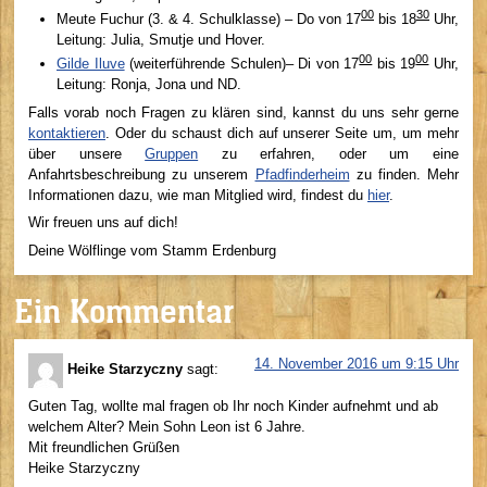
00
30
Meute Fuchur (3. & 4. Schulklasse) – Do von 17
bis 18
Uhr,
Leitung: Julia, Smutje und Hover.
00
00
Gilde Iluve
(weiterführende Schulen)– Di von 17
bis 19
Uhr,
Leitung: Ronja, Jona und ND.
Falls vorab noch Fragen zu klären sind, kannst du uns sehr gerne
kontaktieren
. Oder du schaust dich auf unserer Seite um, um mehr
über unsere
Gruppen
zu erfahren, oder um eine
Anfahrtsbeschreibung zu unserem
Pfadfinderheim
zu finden. Mehr
Informationen dazu, wie man Mitglied wird, findest du
hier
.
Wir freuen uns auf dich!
Deine Wölflinge vom Stamm Erdenburg
Ein Kommentar
14. November 2016 um 9:15 Uhr
Heike Starzyczny
sagt:
Guten Tag, wollte mal fragen ob Ihr noch Kinder aufnehmt und ab
welchem Alter? Mein Sohn Leon ist 6 Jahre.
Mit freundlichen Grüßen
Heike Starzyczny