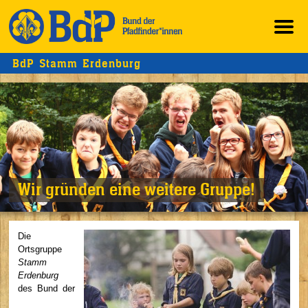
BdP Stamm Erdenburg
Wir gründen eine weitere Gruppe!
Die
Ortsgruppe
Stamm
Erdenburg
des Bund der