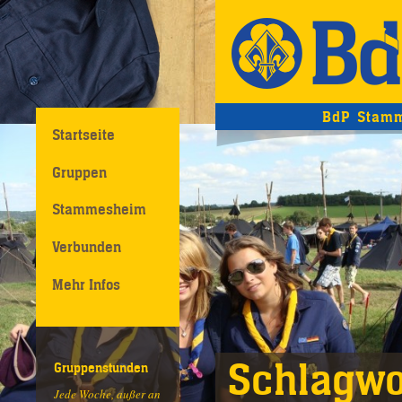
BdP Stamm
Startseite
Gruppen
Stammesheim
Verbunden
Mehr Infos
Schlagwo
Gruppenstunden
Jede Woche, außer an