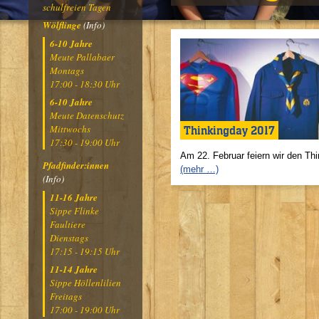
schulfreien Tagen
Wölflinge
(Info)
6-10 Jahre
Meute Pallabaer
Montags
17:00 - 18:30 Uhr
6-10 Jahre
Meute Datenschutz
Mittwochs
Thinkingday 2017
17:30 - 19:00 Uhr
Am 22. Februar feiern wir den Th
Pfadfinder:innen
(mehr …)
(Info)
11-16 Jahre
Sippe Flinke
Faultiere
Dienstags
17:15 - 19:15 Uhr
11-14 Jahre
Sippe Höllenlilien
Freitags
17:00 - 19:00 Uhr