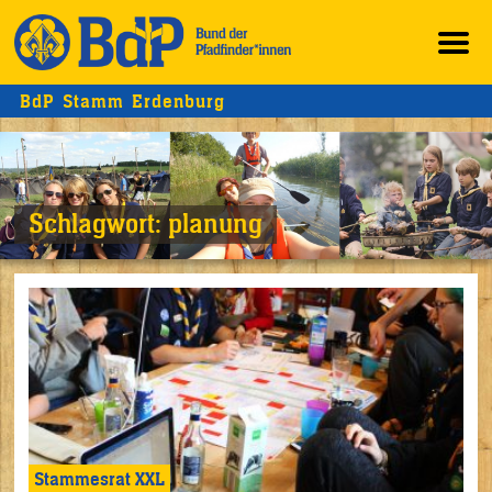
BdP Stamm Erdenburg
Schlagwort:
planung
Stammesrat XXL