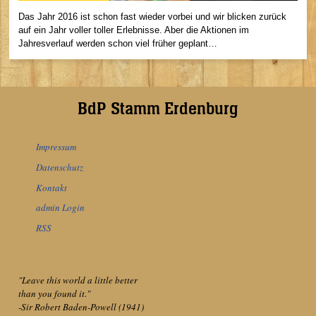
Das Jahr 2016 ist schon fast wieder vorbei und wir blicken zurück
auf ein Jahr voller toller Erlebnisse. Aber die Aktionen im
Jahresverlauf werden schon viel früher geplant…
BdP Stamm Erdenburg
Impressum
Datenschutz
Kontakt
admin Login
RSS
"Leave this world a little better
than you found it."
-Sir Robert Baden-Powell (1941)